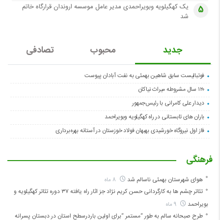
یک کهگیلویه وبویراحمدی مدیر عامل موسسه اروندان قرارگاه خاتم
5
شد
جدید
محبوب
تصادفی
فوتبالیست سابق شاهین بهمئی به نفت آبادان پیوست
۱۲۰ سال مشروطه میراث نیاکان
دیدار علی کامرانی با رئیس‌جمهور
باران های تابستانی در راه کهگیلویه وبویراحمد
فاز اول نیروگاه خورشیدی بهبهان فولاد خوزستان در آستانه بهره‌برداری
فرهنگی
هوای شهرستان بهمئی ناسالم شد
8 ماه
تئاتر چشم ها به کارگردانی حسن کریم نژاد جز اثار راه یافته ۳۷ دوره تئاتر کهگیلویه و
بویراحمد
9 ماه
طرح صبحانه سالم به طور “مستمر “برای اولین باردرسطح استان در دبستان پسرانه