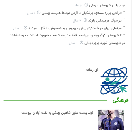
ترنم یاس شهرستان بهمئی
10 ماه
طراحی پرتره مسعود پزشکیان با قرص توسط هنرمند بهمئی
1 سال
در سوگ هرمیداس باوند
2 سال
سینمای ایران در شوک/داریوش مهرجویی و همسرش به قتل رسیدند
2 سال
۶ شهرستان کهگیلویه و بویراحمد فاقد مدرسه شاهد / ضرورت احداث مدرسه شاهد
در شهرستان شهید پرور بهمئی
2 سال
ای رسانه
فرهنگی
فوتبالیست سابق شاهین بهمئی به نفت آبادان پیوست