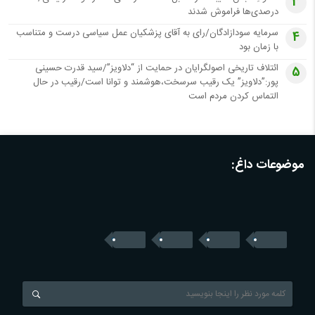
3
درصدی‌ها فراموش شدند
سرمایه سودازادگان/رای به آقای پزشکیان عمل سیاسی درست و متناسب
4
با زمان بود
ائتلاف تاریخی اصولگرایان در حمایت از “دلاویز”/سید قدرت حسینی
5
پور:”دلاویز” یک رقیب سرسخت،هوشمند و توانا است/رقیب در حال
التماس کردن مردم است
موضوعات داغ: