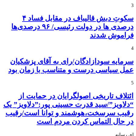
3
سکوتِ دبش قالیباف در مقابل فساد ۴
درصدی ها در دولت رئیسی/ ۹۶ درصدی‌ها
فراموش شدند
4
سرمایه سودازادگان/رای به آقای پزشکیان
عمل سیاسی درست و متناسب با زمان بود
5
ائتلاف تاریخی اصولگرایان در حمایت از
“دلاویز”/سید قدرت حسینی پور:”دلاویز” یک
رقیب سرسخت،هوشمند و توانا است/رقیب
در حال التماس کردن مردم است
ای رسانه