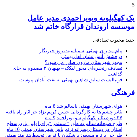
5
یک کهگیلویه وبویراحمدی مدیر عامل
موسسه اروندان قرارگاه خاتم شد
جدید
محبوب
تصادفی
پیام مدیران بهمئی به مناسبت روز خبرنگار
درخشش آتش نشان اهل بهمئی
مجوز شهرستان مارون صادر می شود؟
تصادف زنجیره‌ای محور لیکک – بهبهان ۳ مصدوم به جای
گذاشت
فوتبالیست سابق شاهین بهمئی به نفت آبادان پیوست
فرهنگی
هوای شهرستان بهمئی ناسالم شد
8 ماه
تئاتر چشم ها به کارگردانی حسن کریم نژاد جز اثار راه یافته
۳۷ دوره تئاتر کهگیلویه و بویراحمد
9 ماه
طرح صبحانه سالم به طور “مستمر “برای اولین باردرسطح
استان در دبستان پسرانه ترنم یاس شهرستان بهمئی
10 ماه
طراحی پرتره مسعود پزشکیان با قرص توسط هنرمند بهمئی