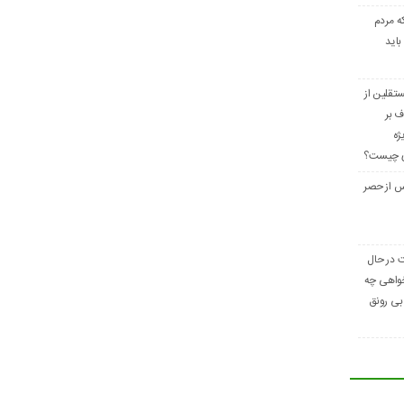
ه مردم
باید
تقلین از
ف بر
ژه
ری چیست؟
س از حصر
ت در حال
واهی چه
بی رونق