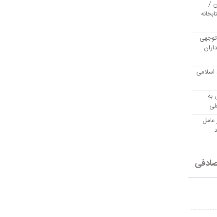
 /
ابخانه
توجهی
اران
 اسلامی
 به
لی
 عامل
د
ادفی