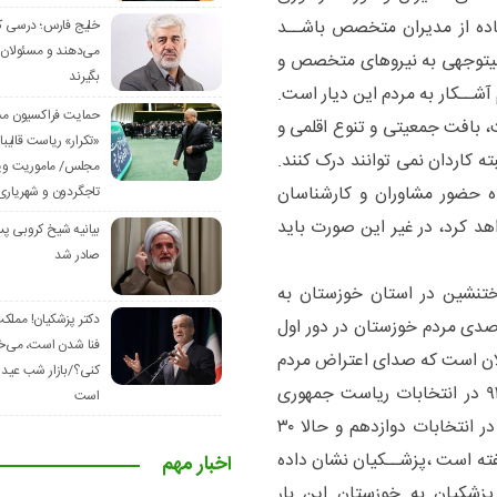
فاده از مدیران متخصص باشــد
خلیج فارس؛ درسی ک
می‌دهند و مسئولان 
 بیتوجهی به نیروهای متخصص و
بگیرند
آشــکار به مردم این دیار است.
حمایت فراکسیون مس
، بافت جمعیتی و تنوع اقلمی و
«تکرار» ریاست قالیبا
ه کاردان نمی توانند درک کنند.
مجلس/ ماموریت وی
ه حضور مشاوران و کارشناسان
تاجگردون و شهریا
د کرد، در غیر این صورت باید
بیانیه شیخ کروبی پ
صادر شد
ختنشین در استان خوزستان به
دکتر پزشکیان! مملک
د خود رســیده اســت، مشــارکت تنها ۲۹ درصدی مردم خوزستان در دور اول
فنا شدن است، می‌خ
لان است که صدای اعتراض مردم
کنی؟/بازار شب عید 
این استان را بشنوند؛ از مشارکت ۸۰ درصدی در سال ۹۲ در انتخابات ریاست جمهوری
است
یازدهم ،۶۵ درصدی در انتخابات سیزدهم ،۵۰ درصدی در انتخابات دوازدهم و حالا ۳۰
ته است ،پزشــکیان نشان داده
اخبار مهم
پزشکیان به خوزستان این بار