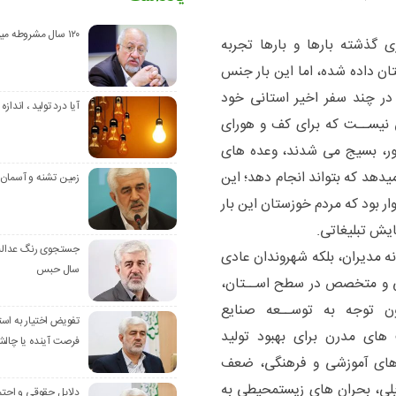
۱۲۰ سال مشروطه میراث نیاکان
 گذشته بارها و بارها تجربه
ان داده شده، اما این بار جنس
در چند سفر اخیر استانی خود
آیا درد تولید ، اندازه 
 نیســت که برای کف و هورای
ور، بسیج می شدند، وعده های
یدهد که بتواند انجام دهد؛ این
زمین تشنه و آسمان
ر بود که مردم خوزستان این بار
یش تبلیغاتی.
نه مدیران، بلکه شهروندان عادی
سال حبس
می و متخصص در سطح اســتان،
ون توجه به توســعه صنایع
تفویض اختیار به استا
 های مدرن برای بهبود تولید
فرصت آینده یا چالش
های آموزشی و فرهنگی، ضعف
لی، بحران های زیستمحیطی به
دلایل حقوقی و اجتم