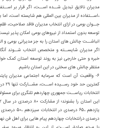
مدیران نالایق تبدیل شــده اســت، اگر قرار بر اســت
،اســتفاده از مدیران بین المللی هم شایسته است، اما
جــوان بومی در ازای انتخاب مدیران فاقد صلاحیت، ظلم 
توسعه بدون استمداد از نیروهای بومی امکان پذیر نیست
انباشــت چالش های استان را به جز مدیرانی بومی و البت
اگر مدیران شایســته و متخصص انتخاب شــوند آنگا
خبره و حتی خارجی نیز به روند توسعه استان کمک خواه
منتظر چالش های سختی در این استان باشیم.
۶- واقعیت آن است که سرمایه اجتماعی مدیران پایت
کمترین ح
انتخابات ریاســت جمهوری چهاردهم تلنگری برای مسئو
درصدی درانتخابات چهاردهم پیام هایی برای اهل فن نهف
با مردم صادق اســت، از این رو انتظار میرود سفر 