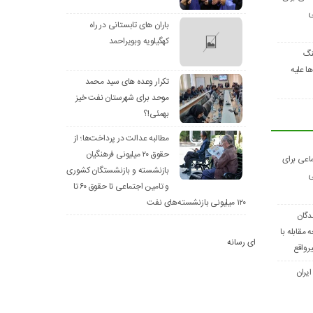
ی
باران های تابستانی در راه
کهگیلویه وبویراحمد
نگ
 علیه
تکرار وعده های سید محمد
موحد برای شهرستان نفت خیز
بهمئی!؟
مطالبه عدالت در پرداخت‌ها؛ از
حقوق ۲۰ میلیونی فرهنگیان
اعی برای
بازنشسته و بازنشستگان کشوری
ی
و تامین اجتماعی تا حقوق ۶۰ تا
۱۲۰ میلیونی بازنشسته‌های نفت
دگان
مقابله با
ای رسانه
رواقع
ایران