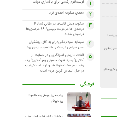
اولتیماتوم رئیسی برای پاکسازی دولت
1
معمای سکوت احمدی نژاد
2
سکوتِ دبش قالیباف در مقابل فساد ۴
3
درصدی ها در دولت رئیسی/ ۹۶ درصدی‌ها
فراموش شدند
ویراحمد
سرمایه سودازادگان/رای به آقای پزشکیان
4
عمل سیاسی درست و متناسب با زمان بود
د خوزستان
ائتلاف تاریخی اصولگرایان در حمایت از
5
“دلاویز”/سید قدرت حسینی پور:”دلاویز” یک
رقیب سرسخت،هوشمند و توانا است/رقیب
ی شهرستان
در حال التماس کردن مردم است
فرهنگی
پیام مدیران بهمئی به مناسبت
روز خبرنگار
درخشش آتش نشان اهل بهمئی