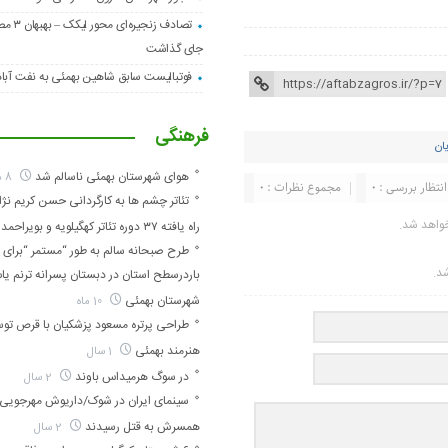
تصادف زنجیره
جای گذاشت
فوتبالیست سابق شاهین بهمئی به نفت آبا
فرهنگی
ان
هوای شهرستان بهمئی ناسالم شد
8 ماه
انتظار بررسی : 0
مجموع نظرات : 0
تئاتر چشم ها به کارگردانی حسن کریم نژاد
واهد شد.
راه یافته ۳۷ دوره تئاتر کهگیلویه و بویراحمد
طرح صبحانه سالم به طور “مستمر “برای ا
شد.
باردرسطح استان در دبستان پسرانه ترنم ی
شهرستان بهمئی
10 ماه
طراحی پرتره مسعود پزشکیان با قرص تو
هنرمند بهمئی
1 سال
در سوگ هرمیداس باوند
2 سال
سینمای ایران در شوک/داریوش مهرجویی 
همسرش به قتل رسیدند
2 سال