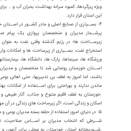
ویژه ریزگردها، کمبود سرانه بهداشت، بحران آب و … برا
این استان قرار دارد.
۴- بســیاری از صنایع اصلی و مادر کشــور در اســتان خ
پرشــمار مدیران و متخصصان پروازی یک پیام صری
زیرســاخت ها؛ در رژیم گذشته وقتی نفت به عنوان 
استخراج نفت، بســیاری از زیرساخت ها و امکانات وارد
ورزشگاه ها، سینماها، پارک ها، دانشگاه ها، بیمارستانها
اســتان خوزستان رونمایی شد تا متخصصان و مدیران د
باشند، اما امروز به لطف بی تدبیریها، حتی اهالی بومی
ماندن ندارند و بهراحتی برای اســتفاده از امکانات به
.خوزستان به لطف اقلیم متنوع و جذاب، آثار طبیعی و 
اسکان و زندگی است، اگر زیرساخت های زندگی در آن مهی
۵- در دنیای امروز استفاده از حلقه بسته مدیران بومی و
شــرطی که انتخاب مدیران بر اســاس صلاحیت، 
.شــوربختانه استان خوزستان به محلی برای آزمون و 