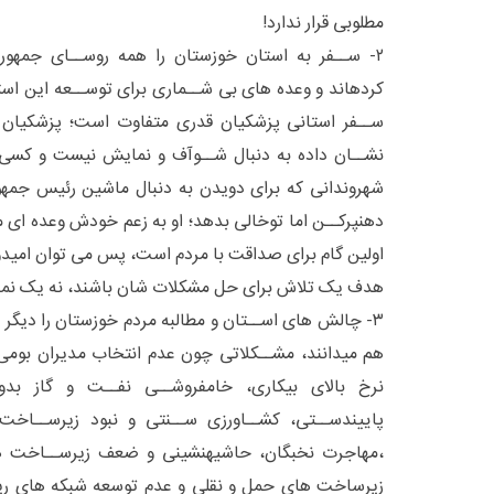
مطلوبی قرار ندارد!
۲- ســفر به استان خوزستان را همه روســای جمهوری
کردهاند و وعده های بی شــماری برای توســعه این است
ســفر استانی پزشکیان قدری متفاوت است؛ پزشکیان 
نشــان داده به دنبال شــوآف و نمایش نیست و کسی
شهروندانی که برای دویدن به دنبال ماشین رئیس جمه
دهنپرکــن اما توخالی بدهد؛ او به زعم خودش وعده ای م
اولین گام برای صداقت با مردم است، پس می توان امیدوا
هدف یک تلاش برای حل مشکلات شان باشند، نه یک نما
۳- چالش های اســتان و مطالبه مردم خوزستان را دیگر 
هم میدانند، مشــکلاتی چون عدم انتخاب مدیران بو
نرخ بالای بیکاری، خامفروشــی نفــت و گاز بد
پاییندســتی، کشــاورزی ســنتی و نبود زیرســاخت
،مهاجرت نخبگان، حاشیهنشینی و ضعف زیرســاخت 
زیرساخت های حمل و نقلی و عدم توسعه شبکه های ری