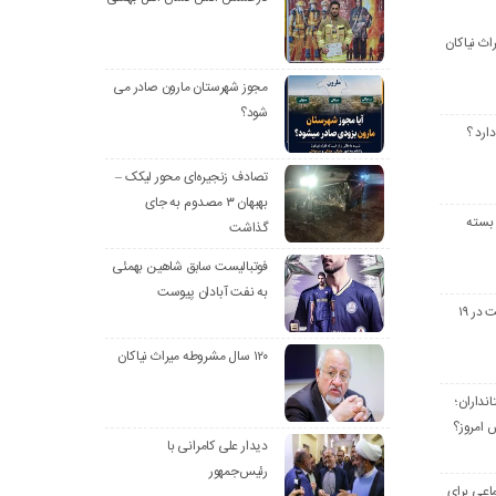
مجوز شهرستان مارون صادر می
شود؟
دارد ؟
تصادف زنجیره‌ای محور لیکک –
بهبهان ۳ مصدوم به جای
 بسته
گذاشت
فوتبالیست سابق شاهین بهمئی
به نفت آبادان پیوست
جستجوی رنگ عدالت در ۱۹
۱۲۰ سال مشروطه میراث نیاکان
نداران؛
 امروز؟
دیدار علی کامرانی با
رئیس‌جمهور
اعی برای