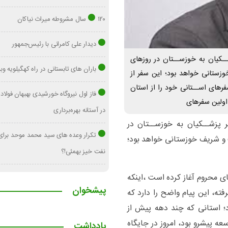
۱۲۰ سال مشروطه میراث نیاکان
دیدار علی کامرانی با رئیس‌جمهور
ــکیان به خوزســتان در روزهای
باران های تابستانی در راه کهگیلویه وب
زستانی خواهد بود؛ این سفر از
ت. ۱- دکتر پزشــکیان سفرهای اســتانی خود را از استان
فاز اول نیروگاه خورشیدی بهبهان فولا
اولین سفرهای
در آستانه بهره‌برداری
 پزشــکیان به خوزســتان در
تکرار وعده های سید محمد موحد برا
 و شریف خوزستانی خواهد بود؛
نفت خیز بهمئی!؟
ای محروم آغاز کرده است ،اینکه
پیشخوان
فته، این پیام واضح را دارد که
؛ استانی که چند دهه پیش از
 پیشرو بود، امروز در جایگاه
یادداشت