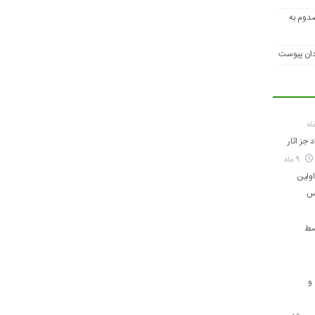
‌ای محور لیکک – بهبهان ۳ مصدوم به
دان پیوست
 جز اثار
9 ماه
ولین
اس
سط
و