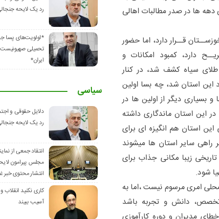
رد یک لایحه جنجال
ی دهه ها در صدر مطالبات اهالی
*اولویت‌های پسا ج
وزســتان قــرار دارد، اما حضور
تحمیلی صهیونیست‌ها
ــح دارد، کمبود امکانات و
ایران*
طلای سیاه کشف شد، در کنار
 این استان شد، چه بسا اولین
سیاسی
 و بسیاری دیگر از اولین ها در
دلایل حقوقی و اجتم
ر این استان ماندگاری داشته
رد یک لایحه جنجال
 این استان هم انگیزه ای برای
تر راهی سایر استان ها میشوند
انتقاد جمعی از نماین
تاریخی زیبا مکانی جذاب برای
مجلس پیرامون لایحه 
ا شود.
انتشار محتوی خبر غی
 محلی امری مرسوم نیست ،اما به
کاری نکنید انقلاب و 
تخصص، دانش و تجربه باشد
آسیب ببیند
خطای مدیران و دوره کارآموزی