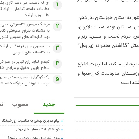
ای که دستت می رسد کاری بکن
1
مطالبات جامعه کتابداران نهاد کت
ها از وزیر ارشاد
شور به استان خوزستان ،در ذهن
فرهنگ مهجور کتابخوانی / بی 
2
ن اســتان بوده است؛ دلاوران،
به مشکلات بغرنج معیشتی کتابد
دس، مردم نجیب و ســربه زیر و
نهاد کتابخانه های عمومی کشور
لمثل “گذاشتن هندوانه زیر بغل”
بی توجهی وزیر فرهنگ و ارشاد
3
به کتابخانه های عمومی
تجمع کتابداران تبریز در اعتراض
4
ت اجتناب میکند، اما جهت اطلاع
سطح پایین حقوق و مزایای شغ
وزســتان سالهاست که زخمها و
یک کهگیلویه وبویراحمدی مدیر
5
شته است.
موسسه اروندان قرارگاه خاتم ش
جدید
محبوب
تص
پیام مدیران بهمئی به مناسبت روز خبرنگار
درخشش آتش نشان اهل بهمئی
مجوز شهرستان مارون صادر می شود؟