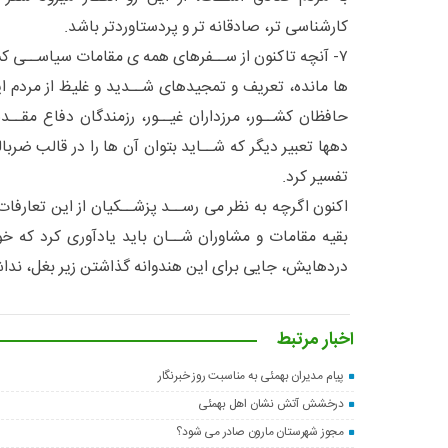
کارشناسی تر، صادقانه تر و پردستاوردتر باشد.
۷- آنچه تاکنون از ســفرهای همه ی مقامات سیاســی ک
ها مانده، تعریف و تمجیدهای شــدید و غلیظ از مردم ای
حافظان کشــور، مرزداران غیــور، رزمندگان دفاع مقــ
دهها تعبیر دیگر که شــاید بتوان آن ها را در قالب ضربا
تفسیر کرد.
اکنون اگرچه به نظر می رســد پزشــکیان از این تعارفا
بقیه مقامات و مشاوران شــان باید یادآوری کرد که خ
دردهایش، جایی برای این هندوانه گذاشتن زیر بغل، ندا
اخبار مرتبط
پیام مدیران بهمئی به مناسبت روز خبرنگار
درخشش آتش نشان اهل بهمئی
مجوز شهرستان مارون صادر می شود؟