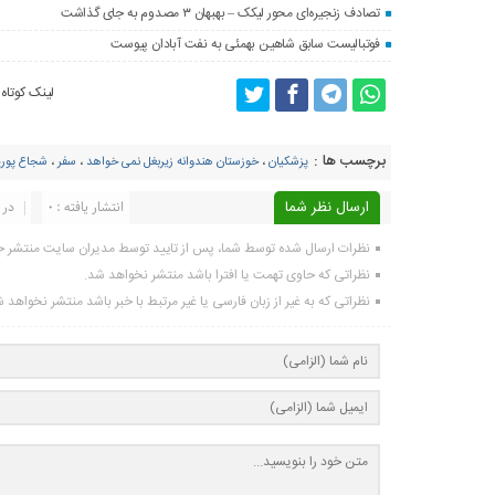
تصادف زنجیره‌ای محور لیکک – بهبهان ۳ مصدوم به جای گذاشت
فوتبالیست سابق شاهین بهمئی به نفت آبادان پیوست
لینک کوتاه
برچسب ها :
پزشکیان
،
خوزستان هندوانه زیربغل نمی خواهد
،
سفر
،
شجاع پوری
ارسال نظر شما
انتشار یافته : ۰
در 
نظرات ارسال شده توسط شما، پس از تایید توسط مدیران سایت منتشر خ
نظراتی که حاوی تهمت یا افترا باشد منتشر نخواهد شد.
نظراتی که به غیر از زبان فارسی یا غیر مرتبط با خبر باشد منتشر نخواهد 