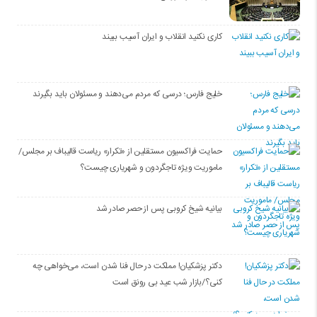
کاری نکنید انقلاب و ایران آسیب ببیند
خلیج فارس؛ درسی که مردم می‌دهند و مسئولان باید بگیرند
حمایت فراکسیون مستقلین از «تکرار» ریاست قالیباف بر مجلس/
ماموریت ویژه تاجگردون و شهریاری چیست؟
بیانیه شیخ کروبی پس از حصر صادر شد
دکتر پزشکیان! مملکت در حال فنا شدن است، می‌خواهی چه
کنی؟/بازار شب عید بی رونق است