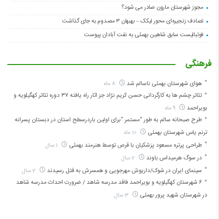
مجوز شهرستان مارون صادر می شود؟
تصادف زنجیره‌ای محور لیکک – بهبهان ۳ مصدوم به جای گذاشت
فوتبالیست سابق شاهین بهمئی به نفت آبادان پیوست
فرهنگی
هوای شهرستان بهمئی ناسالم شد
8 ماه
تئاتر چشم ها به کارگردانی حسن کریم نژاد جز اثار راه یافته ۳۷ دوره تئاتر کهگیلویه و
بویراحمد
9 ماه
طرح صبحانه سالم به طور “مستمر “برای اولین باردرسطح استان در دبستان پسرانه
ترنم یاس شهرستان بهمئی
10 ماه
طراحی پرتره مسعود پزشکیان با قرص توسط هنرمند بهمئی
1 سال
در سوگ هرمیداس باوند
2 سال
سینمای ایران در شوک/داریوش مهرجویی و همسرش به قتل رسیدند
2 سال
۶ شهرستان کهگیلویه و بویراحمد فاقد مدرسه شاهد / ضرورت احداث مدرسه شاهد
در شهرستان شهید پرور بهمئی
3 سال