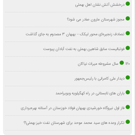
درخشش آتش نشان اهل بهمئی
مجوز شهرستان مارون صادر می شود؟
تصادف زنجیره‌ای محور لیکک – بهبهان ۳ مصدوم به جای گذاشت
فوتبالیست سابق شاهین بهمئی به نفت آبادان پیوست
۱۲۰ سال مشروطه میراث نیاکان
دیدار علی کامرانی با رئیس‌جمهور
باران های تابستانی در راه کهگیلویه وبویراحمد
فاز اول نیروگاه خورشیدی بهبهان فولاد خوزستان در آستانه بهره‌برداری
تکرار وعده های سید محمد موحد برای شهرستان نفت خیز بهمئی!؟