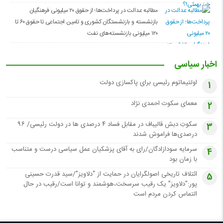
مطالبه عدالت در پرداخت‌ها؛ از حقوق ۲۰ میلیونی فرهنگیان
بازنشسته و بازنشستگان کشوری و تامین اجتماعی تا حقوق ۶۰ تا
۱۲۰ میلیونی بازنشسته‌های نفت
اخبار سیاسی
اولتیماتوم رئیسی برای پاکسازی دولت
1
معمای سکوت احمدی نژاد
2
سکوتِ دبش قالیباف در مقابل فساد ۴ درصدی ها در دولت رئیسی/ ۹۶
3
درصدی‌ها فراموش شدند
سرمایه سودازادگان/رای به آقای پزشکیان عمل سیاسی درست و متناسب
4
با زمان بود
ائتلاف تاریخی اصولگرایان در حمایت از “دلاویز”/سید قدرت حسینی
5
پور:”دلاویز” یک رقیب سرسخت،هوشمند و توانا است/رقیب در حال
التماس کردن مردم است