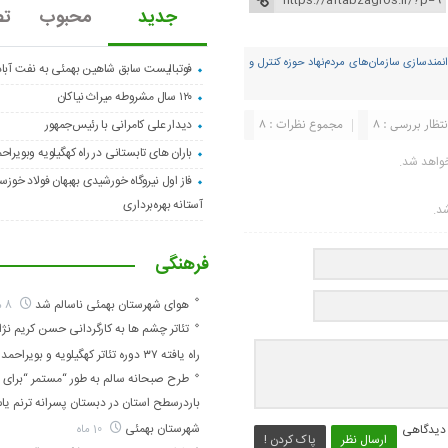
جدید
محبوب
تص
انمندسازی سازمان‌های مردم‌نهاد حوزه کنترل و
فوتبالیست سابق شاهین بهمئی به نفت آبا
۱۲۰ سال مشروطه میراث نیاکان
نتظار بررسی : 8
مجموع نظرات : 8
دیدار علی کامرانی با رئیس‌جمهور
باران های تابستانی در راه کهگیلویه وبویراح
واهد شد.
فاز اول نیروگاه خورشیدی بهبهان فولاد خوزس
آستانه بهره‌برداری
شد.
فرهنگی
هوای شهرستان بهمئی ناسالم شد
8 ماه
تئاتر چشم ها به کارگردانی حسن کریم نژاد
راه یافته ۳۷ دوره تئاتر کهگیلویه و بویراحمد
طرح صبحانه سالم به طور “مستمر “برای ا
باردرسطح استان در دبستان پسرانه ترنم ی
شهرستان بهمئی
 دیدگاهی
10 ماه
ارسال نظر
پاک کردن !