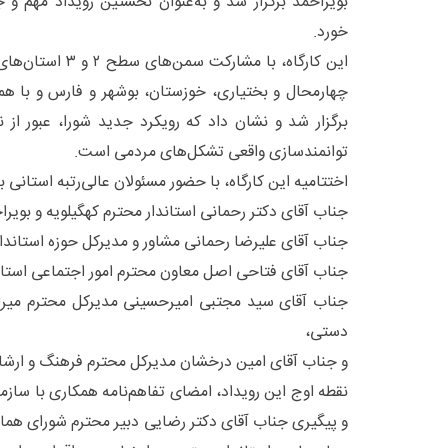
بویراحمد برگزار شد و به‌عنوان نخستین رویداد مهم و ج
خورد.
این کارگاه، با مشارک
چهارمحال و بختیاری، خوزستان، بوشهر و فارس و با همک
برگزار شد و نشان داد که رویکرد جدید شورا، عبور از 
توانمندسازی واقعی تشکل‌های مردمی است.
اختتامیه این کارگاه، با حضور مسئولان عالی‌رتبه استانی بر
جناب آقای دکتر رحمانی استاندار محترم کهگیلویه و بویرا
جناب آقای علیرضا رحمانی مشاور و مدیرکل حوزه استاندار
جناب آقای فتاحی اصل معاون محترم امور اجتماعی استان
جناب آقای سید مجتبی امیرحسینی مدیرکل محترم میر
دستی،
و جناب آقای امین درخشان مدیرکل محترم فرهنگ و ارشاد
نقطه اوج این رویداد، امضای تفاهم‌نامه همکاری با سازما
و پیگیری جناب آقای دکتر رضایی دبیر محترم شورای هماه