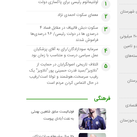
اولتیماتوم رئیسی برای پاکسازی دولت
1
ی شهرستان
معمای سکوت احمدی نژاد
2
سکوتِ دبش قالیباف در مقابل فساد ۴
3
درصدی ها در دولت رئیسی/ ۹۶ درصدی‌ها
مطالبه عدالت در پرداخت‌ها؛ از حقوق ۲۰ میلیونی
فراموش شدند
و تامین
سرمایه سودازادگان/رای به آقای پزشکیان
4
عمل سیاسی درست و متناسب با زمان بود
نی بازنشسته‌های
ائتلاف تاریخی اصولگرایان در حمایت از
5
“دلاویز”/سید قدرت حسینی پور:”دلاویز” یک
رقیب سرسخت،هوشمند و توانا است/رقیب
رستان
در حال التماس کردن مردم است
فرهنگی
فوتبالیست سابق شاهین بهمئی
به نفت آبادان پیوست
ای خوزستان
۱۲۰ سال مشروطه میراث نیاکان