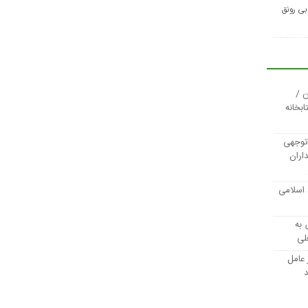
بی رونق
 /
ابخانه
توجهی
اران
 اسلامی
 به
لی
 عامل
د