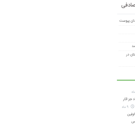
ادفی
دان پیوست
مد
تان در
 جز اثار
9 ماه
ولین
اس