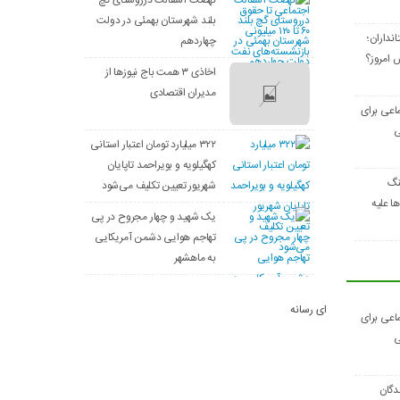
بلند شهرستان بهمئی در دولت
نداران؛
چهاردهم
 امروز؟
اخاذی ۳ همت باج نیوزها از
مدیران اقتصادی
اعی برای
ی
۳۲۲ میلیارد تومان اعتبار استانی
کهگیلویه و بویراحمد تاپایان
نگ
شهریور تعیین تکلیف می‌شود
 علیه
یک شهید و چهار مجروح در پی
تهاجم هوایی دشمن آمریکایی
به ماهشهر
ای رسانه
اعی برای
ی
دگان