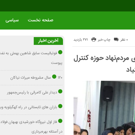
صفحه نخست
سیاسی
271 بازدید
۰ نظر
چاپ خبر
آخرین اخبار
فوتبالیست سابق شاهین بهمئی به نفت 
 مردم‌نهاد حوزه کنترل
پیوست
اد
۱۲۰ سال مشروطه میراث نیاکان
دیدار علی کامرانی با رئیس‌جمهور
باران های تابستانی در راه کهگیلویه وب
فاز اول نیروگاه خورشیدی بهبهان فولا
در آستانه بهره‌برداری