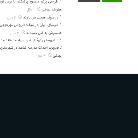
طراحی پرتره مسعود پزشکیان با قرص تو
هنرمند بهمئی
1 سال
در سوگ هرمیداس باوند
2 سال
سینمای ایران در شوک/داریوش مهرجویی 
همسرش به قتل رسیدند
2 سال
۶ شهرستان کهگیلویه و بویراحمد فاقد م
/ ضرورت احداث مدرسه شاهد در شهرستان 
بهمئی
3 سال