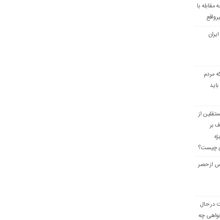
مقابله با
رواقع
ایران
ه مردم
باید
تقلین از
ف بر
ژه
ری چیست؟
س از حصر
ت در حال
واهی چه