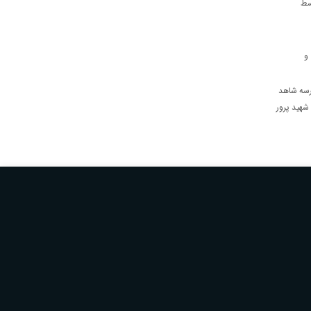
سط
و
درسه شاهد
شهید پرور