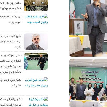
مجلس پیرامون لایحه 
انتشار محتوی خبر غی
کاری نکنید انقلاب و 
آسیب ببیند
خلیج فارس؛ درسی ک
می‌دهند و مسئولان 
بگیرند
حمایت فراکسیون مس
«تکرار» ریاست قالیبا
مجلس/ ماموریت وی
تاجگردون و شهریا
بیانیه شیخ کروبی پ
صادر شد
دکتر پزشکیان! مملک
فنا شدن است، می‌خ