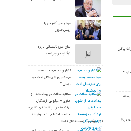
دیدار علی کامرانی با
رئیس‌جمهور
باران های تابستانی در راه
کهگیلویه وبویراحمد
تکرار وعده های سید محمد
دارد ؟
موحد برای شهرستان نفت خیز
بهمئی!؟
مطالبه عدالت در پرداخت‌ها؛ از
 بسته
حقوق ۲۰ میلیونی فرهنگیان
بازنشسته و بازنشستگان کشوری
و تامین اجتماعی تا حقوق ۶۰ تا
جستجوی رنگ عدالت در ۱۹
۱۲۰ میلیونی بازنشسته‌های نفت
نهضت آسفالت درروستای گچ