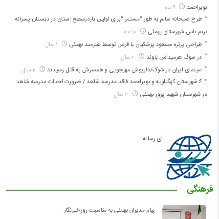
بویراحمد
9 ماه
طرح صبحانه سالم به طور “مستمر “برای اولین باردرسطح استان در دبستان پسرانه
ترنم یاس شهرستان بهمئی
10 ماه
طراحی پرتره مسعود پزشکیان با قرص توسط هنرمند بهمئی
1 سال
در سوگ هرمیداس باوند
2 سال
سینمای ایران در شوک/داریوش مهرجویی و همسرش به قتل رسیدند
2 سال
۶ شهرستان کهگیلویه و بویراحمد فاقد مدرسه شاهد / ضرورت احداث مدرسه شاهد
در شهرستان شهید پرور بهمئی
3 سال
ای رسانه
فرهنگی
پیام مدیران بهمئی به مناسبت روز خبرنگار