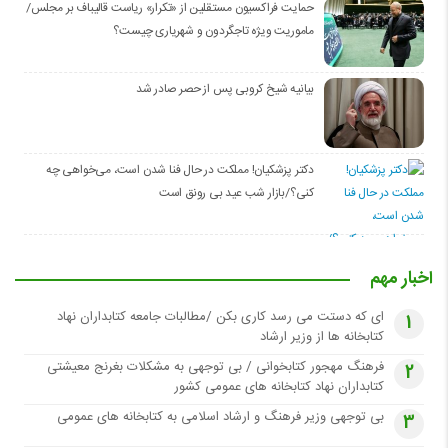
حمایت فراکسیون مستقلین از «تکرار» ریاست قالیباف بر مجلس/
ماموریت ویژه تاجگردون و شهریاری چیست؟
بیانیه شیخ کروبی پس از حصر صادر شد
دکتر پزشکیان! مملکت در حال فنا شدن است، می‌خواهی چه
کنی؟/بازار شب عید بی رونق است
اخبار مهم
ای که دستت می رسد کاری بکن /مطالبات جامعه کتابداران نهاد
1
کتابخانه ها از وزیر ارشاد
فرهنگ مهجور کتابخوانی / بی توجهی به مشکلات بغرنج معیشتی
2
کتابداران نهاد کتابخانه های عمومی کشور
بی توجهی وزیر فرهنگ و ارشاد اسلامی به کتابخانه های عمومی
3