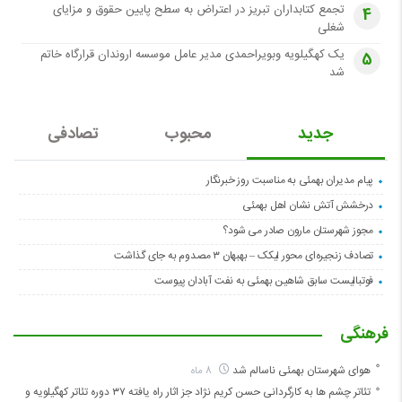
تجمع کتابداران تبریز در اعتراض به سطح پایین حقوق و مزایای
4
شغلی
یک کهگیلویه وبویراحمدی مدیر عامل موسسه اروندان قرارگاه خاتم
5
شد
جدید
محبوب
تصادفی
پیام مدیران بهمئی به مناسبت روز خبرنگار
درخشش آتش نشان اهل بهمئی
مجوز شهرستان مارون صادر می شود؟
تصادف زنجیره‌ای محور لیکک – بهبهان ۳ مصدوم به جای گذاشت
فوتبالیست سابق شاهین بهمئی به نفت آبادان پیوست
فرهنگی
هوای شهرستان بهمئی ناسالم شد
8 ماه
تئاتر چشم ها به کارگردانی حسن کریم نژاد جز اثار راه یافته ۳۷ دوره تئاتر کهگیلویه و