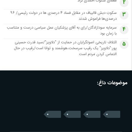
معمای سکوت احمدی نژاد
2
سکوتِ دبش قالیباف در مقابل فساد ۴ درصدی ها در دولت رئیسی/ ۹۶
3
درصدی‌ها فراموش شدند
سرمایه سودازادگان/رای به آقای پزشکیان عمل سیاسی درست و متناسب
4
با زمان بود
ائتلاف تاریخی اصولگرایان در حمایت از “دلاویز”/سید قدرت حسینی
5
پور:”دلاویز” یک رقیب سرسخت،هوشمند و توانا است/رقیب در حال
التماس کردن مردم است
موضوعات داغ: