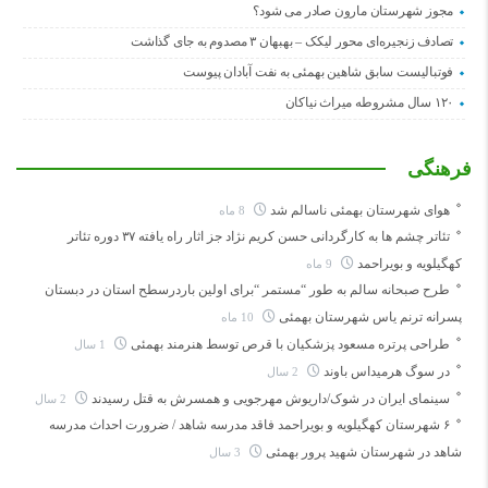
مجوز شهرستان مارون صادر می شود؟
تصادف زنجیره‌ای محور لیکک – بهبهان ۳ مصدوم به جای گذاشت
فوتبالیست سابق شاهین بهمئی به نفت آبادان پیوست
۱۲۰ سال مشروطه میراث نیاکان
فرهنگی
هوای شهرستان بهمئی ناسالم شد
8 ماه
تئاتر چشم ها به کارگردانی حسن کریم نژاد جز اثار راه یافته ۳۷ دوره تئاتر
کهگیلویه و بویراحمد
9 ماه
طرح صبحانه سالم به طور “مستمر “برای اولین باردرسطح استان در دبستان
پسرانه ترنم یاس شهرستان بهمئی
10 ماه
طراحی پرتره مسعود پزشکیان با قرص توسط هنرمند بهمئی
1 سال
در سوگ هرمیداس باوند
2 سال
سینمای ایران در شوک/داریوش مهرجویی و همسرش به قتل رسیدند
2 سال
۶ شهرستان کهگیلویه و بویراحمد فاقد مدرسه شاهد / ضرورت احداث مدرسه
شاهد در شهرستان شهید پرور بهمئی
3 سال