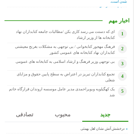
اخبار مهم
ای که دستت می رسد کاری بکن /مطالبات جامعه کتابداران نهاد
1
کتابخانه ها از وزیر ارشاد
فرهنگ مهجور کتابخوانی / بی توجهی به مشکلات بغرنج معیشتی
2
کتابداران نهاد کتابخانه های عمومی کشور
بی توجهی وزیر فرهنگ و ارشاد اسلامی به کتابخانه های عمومی
3
تجمع کتابداران تبریز در اعتراض به سطح پایین حقوق و مزایای
4
شغلی
یک کهگیلویه وبویراحمدی مدیر عامل موسسه اروندان قرارگاه خاتم
5
شد
جدید
محبوب
تصادفی
درخشش آتش نشان اهل بهمئی