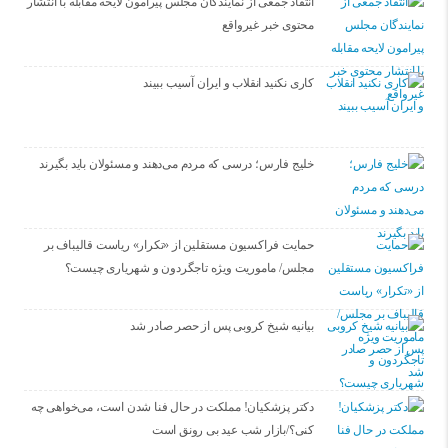
انتقاد جمعی از نمایندگان مجلس پیرامون لایحه مقابله با انتشار
محتوی خبر غیرواقع
کاری نکنید انقلاب و ایران آسیب ببیند
خلیج فارس؛ درسی که مردم می‌دهند و مسئولان باید بگیرند
حمایت فراکسیون مستقلین از «تکرار» ریاست قالیباف بر
مجلس/ ماموریت ویژه تاجگردون و شهریاری چیست؟
بیانیه شیخ کروبی پس از حصر صادر شد
دکتر پزشکیان! مملکت در حال فنا شدن است، می‌خواهی چه
کنی؟/بازار شب عید بی رونق است