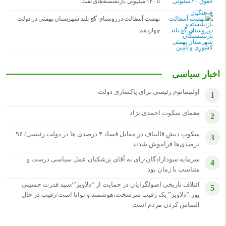
تا ۱۲۰ میلیونی بازنشسته‌های نفت
نهضت آسفالت درروستای گچ بلند شهرستان بهمئی در دولت
چهاردهم
اخبار سیاسی
اولتیماتوم رئیسی برای پاکسازی دولت
1
معمای سکوت احمدی نژاد
2
سکوتِ دبش قالیباف در مقابل فساد ۴ درصدی ها در دولت رئیسی/ ۹۶
3
درصدی‌ها فراموش شدند
سرمایه سودازادگان/رای به آقای پزشکیان عمل سیاسی درست و
4
متناسب با زمان بود
ائتلاف تاریخی اصولگرایان در حمایت از “دلاویز”/سید قدرت حسینی
5
پور:”دلاویز” یک رقیب سرسخت،هوشمند و توانا است/رقیب در حال
التماس کردن مردم است