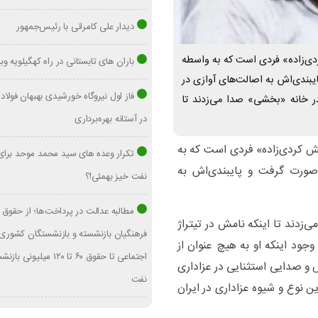
دیدار علی کامرانی با رئیس‌جمهور
دی‌زاده» فردی است که به واسطه
باران های تابستانی در راه کهگیلویه وب
یبندی‌اش به اصالت‌های آوازی در
فاز اول نیروگاه خورشیدی بهبهان فولا
در خانه «بخشی» صدا می‌زدند تا
در آستانه بهره‌برداری
ش کردی‌زاده» فردی است که به
تکرار وعده های سید محمد موحد برا
 صورت گرفت و پایبندی‌اش به
نفت خیز بهمئی!؟
‌زدند تا اینکه نامش در تیتراژ
فرهنگیان بازنشسته و بازنشستگان کشوری 
جود اینکه او به هیچ عنوان از
اجتماعی تا حقوق ۶۰ تا ۱۲۰ میلیو
 صدایی استثنایی در عزاداری
نفت
 نوع و شیوه عزاداری در ایران