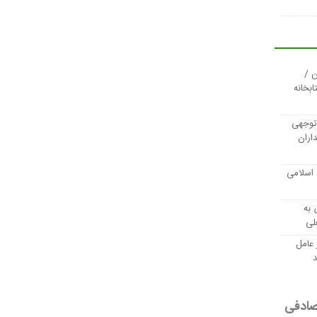
 /
ابخانه
توجهی
اران
 اسلامی
 به
لی
 عامل
د
ادفی