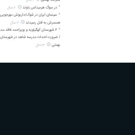
در سوگ هرمیداس باوند
2 سال
سینمای ایران در شوک/داریوش مهرجویی 
همسرش به قتل رسیدند
2 سال
۶ شهرستان کهگیلویه و بویراحمد فاقد م
/ ضرورت احداث مدرسه شاهد در شهرستان 
بهمئی
3 سال