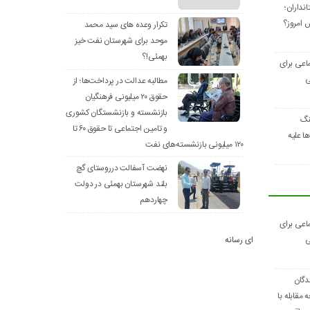
نداران؛
 امروز؟
تکرار وعده های سید محمد
موحد برای شهرستان نفت خیز
بهمئی!؟
اعی برای
ی
مطالبه عدالت در پرداخت‌ها؛ از
حقوق ۲۰ میلیونی فرهنگیان
بازنشسته و بازنشستگان کشوری
نگ
و تامین اجتماعی تا حقوق ۶۰ تا
 علیه
۱۲۰ میلیونی بازنشسته‌های نفت
نهضت آسفالت درروستای گچ
بلند شهرستان بهمئی در دولت
چهاردهم
اعی برای
ای رسانه
ی
دگان
مقابله با