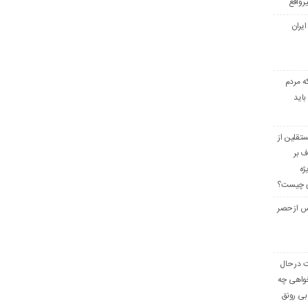
رواقع
ایران
ه مردم
باید
تقلین از
ف بر
ژه
ری چیست؟
س از حصر
ت در حال
واهی چه
بی رونق