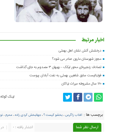
اخبار مرتبط
درخشش آتش نشان اهل بهمئی
مجوز شهرستان مارون صادر می شود؟
تصادف زنجیره‌ای محور لیکک – بهبهان ۳ مصدوم به جای گذاشت
فوتبالیست سابق شاهین بهمئی به نفت آبادان پیوست
۱۲۰ سال مشروطه میراث نیاکان
لینک کوتاه
برچسب ها :
افتاب زاگرس
،
بخشو کیست ؟
،
جهانبخش کردی زاده
،
محرم
،
نو
ارسال نظر شما
انتشار یافته : ۰
در 