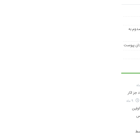
‌ای محور لیکک – بهبهان ۳ مصدوم به
دان پیوست
 جز اثار
9 ماه
ولین
اس
سط