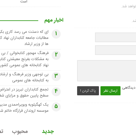
است
واهد شد.
اخبار مهم
شد.
ای که دستت می رسد کاری بکن
1
مطالبات جامعه کتابداران نهاد کت
ها از وزیر ارشاد
فرهنگ مهجور کتابخوانی / بی 
2
به مشکلات بغرنج معیشتی کتابد
نهاد کتابخانه های عمومی کشور
بی توجهی وزیر فرهنگ و ارشاد
3
به کتابخانه های عمومی
 دیدگاهی
تجمع کتابداران تبریز در اعتراض
4
ارسال نظر
پاک کردن !
سطح پایین حقوق و مزایای شغ
یک کهگیلویه وبویراحمدی مدیر
5
موسسه اروندان قرارگاه خاتم ش
جدید
محبوب
تص