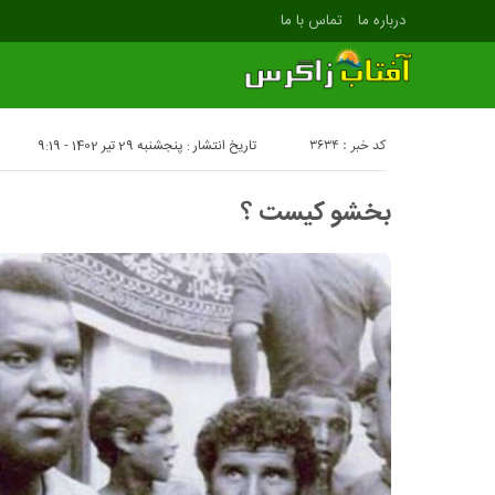
درباره ما
تماس با ما
کد خبر : 3634
تاریخ انتشار : پنجشنبه 29 تیر 1402 - 9:19
بخشو کیست ؟