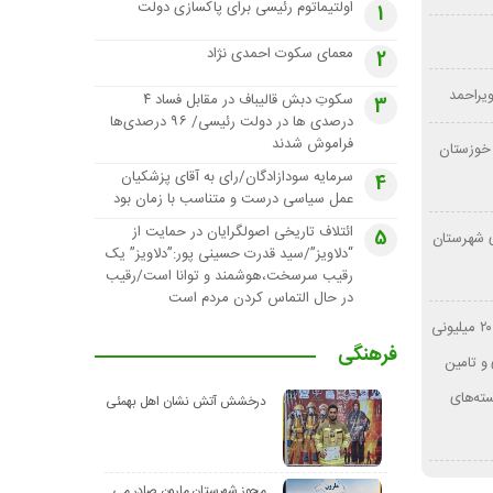
اولتیماتوم رئیسی برای پاکسازی دولت
1
معمای سکوت احمدی نژاد
2
ویراحمد
سکوتِ دبش قالیباف در مقابل فساد ۴
3
درصدی ها در دولت رئیسی/ ۹۶ درصدی‌ها
فراموش شدند
د خوزستان
سرمایه سودازادگان/رای به آقای پزشکیان
4
عمل سیاسی درست و متناسب با زمان بود
ائتلاف تاریخی اصولگرایان در حمایت از
5
ی شهرستان
“دلاویز”/سید قدرت حسینی پور:”دلاویز” یک
رقیب سرسخت،هوشمند و توانا است/رقیب
در حال التماس کردن مردم است
مطالبه عدالت در پرداخت‌ها؛ از حقوق ۲۰ میلیونی
فرهنگی
و تامین
نی بازنشسته‌های
درخشش آتش نشان اهل بهمئی
مجوز شهرستان مارون صادر می