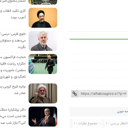
انتشار محتوی خبر غی
کاری نکنید انقلاب و 
آسیب ببیند
خلیج فارس؛ درسی ک
می‌دهند و مسئولان 
بگیرند
حمایت فراکسیون مس
«تکرار» ریاست قالیبا
مجلس/ ماموریت وی
تاجگردون و شهریا
بیانیه شیخ کروبی پ
صادر شد
دکتر پزشکیان! مملک
حه خونی
فنا شدن است، می‌خ
کنی؟/بازار شب عید 
انتظار بررسی : 1
مجموع نظرات : 1