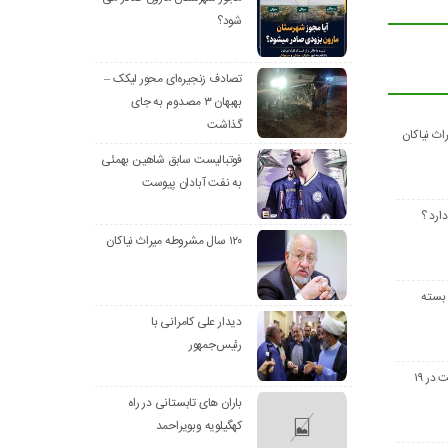
شود؟
تصادف زنجیره‌ای محور لیکک –
بهبهان ۳ مصدوم به جای
گذاشت
فوتبالیست سابق شاهین بهمئی
به نفت آبادان پیوست
دارد ؟
۱۲۰ سال مشروطه میراث نیاکان
 بسته
دیدار علی کامرانی با
رئیس‌جمهور
جستجوی رنگ عدالت در ۱۹
باران های تابستانی در راه
کهگیلویه وبویراحمد