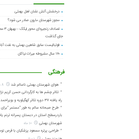
درخشش آتش نشان اهل بهمئی
مجوز شهرستان مارون صادر می شود؟
تصادف زنجیره
جای گذاشت
فوتبالیست سابق شاهین بهمئی به نفت آبا
۱۲۰ سال مشروطه میراث نیاکان
فرهنگی
هوای شهرستان بهمئی ناسالم شد
8 ماه
تئاتر چشم ها به کارگردانی حسن کریم نژاد
راه یافته ۳۷ دوره تئاتر کهگیلویه و بویراحمد
طرح صبحانه سالم به طور “مستمر “برای ا
باردرسطح استان در دبستان پسرانه ترنم ی
شهرستان بهمئی
10 ماه
طراحی پرتره مسعود پزشکیان با قرص تو
هنرمند بهمئی
1 سال