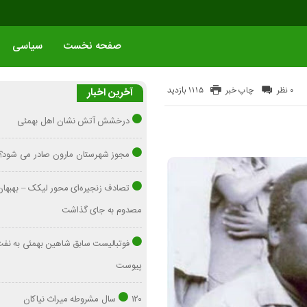
صفحه نخست
سیاسی
1115 بازدید
۰ نظر
چاپ خبر
آخرین اخبار
درخشش آتش نشان اهل بهمئی
مجوز شهرستان مارون صادر می شود؟
مصدوم به جای گذاشت
فوتبالیست سابق شاهین بهمئی به نفت 
پیوست
۱۲۰ سال مشروطه میراث نیاکان