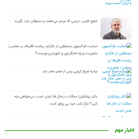
خلیج فارس؛ درسی که مردم می‌دهند و مسئولان باید بگیرند
حمایت فراکسیون مستقلین از «تکرار» ریاست قالیباف بر مجلس/
ماموریت ویژه تاجگردون و شهریاری چیست؟
بیانیه شیخ کروبی پس از حصر صادر شد
دکتر پزشکیان! مملکت در حال فنا شدن است، می‌خواهی چه
کنی؟/بازار شب عید بی رونق است
اخبار مهم