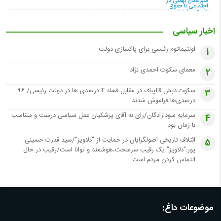
اخبار سیاسی
اولتیماتوم رئیسی برای پاکسازی دولت
1
معمای سکوت احمدی نژاد
2
سکوتِ دبش قالیباف در مقابل فساد ۴ درصدی ها در دولت رئیسی/ ۹۶
3
درصدی‌ها فراموش شدند
سرمایه سودازادگان/رای به آقای پزشکیان عمل سیاسی درست و متناسب
4
با زمان بود
ائتلاف تاریخی اصولگرایان در حمایت از “دلاویز”/سید قدرت حسینی
5
پور:”دلاویز” یک رقیب سرسخت،هوشمند و توانا است/رقیب در حال
التماس کردن مردم است
موضوعات داغ: