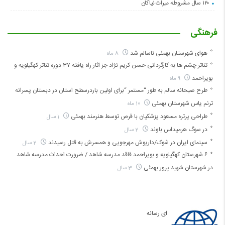
۱۲۰ سال مشروطه میراث نیاکان
فرهنگی
هوای شهرستان بهمئی ناسالم شد
8 ماه
تئاتر چشم ها به کارگردانی حسن کریم نژاد جز اثار راه یافته ۳۷ دوره تئاتر کهگیلویه و
بویراحمد
9 ماه
طرح صبحانه سالم به طور “مستمر “برای اولین باردرسطح استان در دبستان پسرانه
ترنم یاس شهرستان بهمئی
10 ماه
طراحی پرتره مسعود پزشکیان با قرص توسط هنرمند بهمئی
1 سال
در سوگ هرمیداس باوند
2 سال
سینمای ایران در شوک/داریوش مهرجویی و همسرش به قتل رسیدند
2 سال
۶ شهرستان کهگیلویه و بویراحمد فاقد مدرسه شاهد / ضرورت احداث مدرسه شاهد
در شهرستان شهید پرور بهمئی
3 سال
ای رسانه