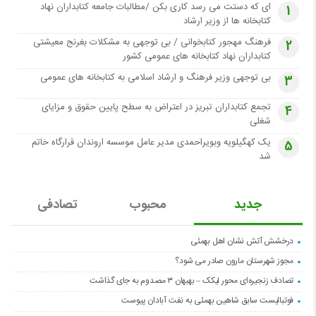
ای که دستت می رسد کاری بکن /مطالبات جامعه کتابداران نهاد
1
کتابخانه ها از وزیر ارشاد
فرهنگ مهجور کتابخوانی / بی توجهی به مشکلات بغرنج معیشتی
2
کتابداران نهاد کتابخانه های عمومی کشور
بی توجهی وزیر فرهنگ و ارشاد اسلامی به کتابخانه های عمومی
3
تجمع کتابداران تبریز در اعتراض به سطح پایین حقوق و مزایای
4
شغلی
یک کهگیلویه وبویراحمدی مدیر عامل موسسه اروندان قرارگاه خاتم
5
شد
جدید
محبوب
تصادفی
درخشش آتش نشان اهل بهمئی
مجوز شهرستان مارون صادر می شود؟
تصادف زنجیره‌ای محور لیکک – بهبهان ۳ مصدوم به جای گذاشت
فوتبالیست سابق شاهین بهمئی به نفت آبادان پیوست