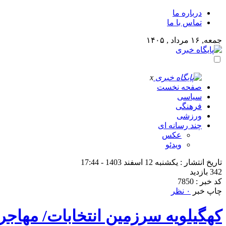
درباره ما
تماس با ما
جمعه, ۱۶ مرداد , ۱۴۰۵
x
صفحه نخست
سیاسی
فرهنگی
ورزشی
چند رسانه ای
عکس
ویدئو
تاریخ انتشار : یکشنبه 12 اسفند 1403 - 17:44
342 بازدید
کد خبر : 7850
چاپ خبر
۰ نظر
کهگیلویه سرزمین انتخابات/ مهاجر