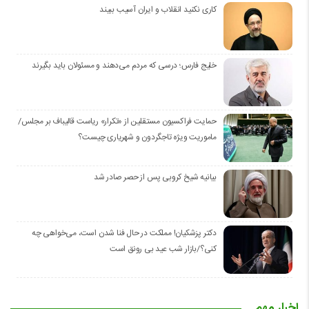
کاری نکنید انقلاب و ایران آسیب ببیند
خلیج فارس؛ درسی که مردم می‌دهند و مسئولان باید بگیرند
حمایت فراکسیون مستقلین از «تکرار» ریاست قالیباف بر مجلس/
ماموریت ویژه تاجگردون و شهریاری چیست؟
بیانیه شیخ کروبی پس از حصر صادر شد
دکتر پزشکیان! مملکت در حال فنا شدن است، می‌خواهی چه
کنی؟/بازار شب عید بی رونق است
اخبار مهم