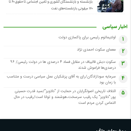
بازنشسته و بازنشستگان کشوری و تامین اجتماعی تا حقوق ۶۰ تا
۱۲۰ میلیونی بازنشسته‌های نفت
اخبار سیاسی
اولتیماتوم رئیسی برای پاکسازی دولت
1
معمای سکوت احمدی نژاد
2
سکوتِ دبش قالیباف در مقابل فساد ۴ درصدی ها در دولت رئیسی/ ۹۶
3
درصدی‌ها فراموش شدند
سرمایه سودازادگان/رای به آقای پزشکیان عمل سیاسی درست و متناسب
4
با زمان بود
ائتلاف تاریخی اصولگرایان در حمایت از “دلاویز”/سید قدرت حسینی
5
پور:”دلاویز” یک رقیب سرسخت،هوشمند و توانا است/رقیب در حال
التماس کردن مردم است