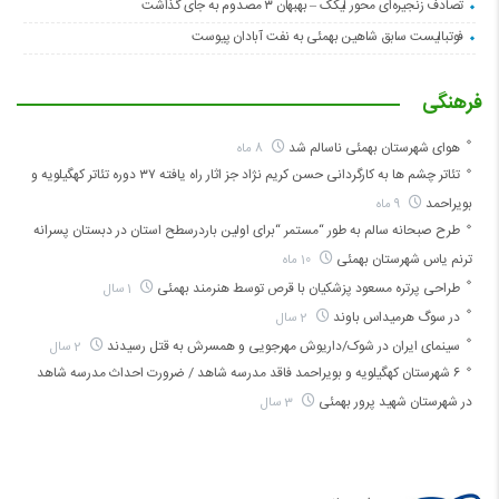
تصادف زنجیره‌ای محور لیکک – بهبهان ۳ مصدوم به جای گذاشت
فوتبالیست سابق شاهین بهمئی به نفت آبادان پیوست
فرهنگی
هوای شهرستان بهمئی ناسالم شد
8 ماه
تئاتر چشم ها به کارگردانی حسن کریم نژاد جز اثار راه یافته ۳۷ دوره تئاتر کهگیلویه و
بویراحمد
9 ماه
طرح صبحانه سالم به طور “مستمر “برای اولین باردرسطح استان در دبستان پسرانه
ترنم یاس شهرستان بهمئی
10 ماه
طراحی پرتره مسعود پزشکیان با قرص توسط هنرمند بهمئی
1 سال
در سوگ هرمیداس باوند
2 سال
سینمای ایران در شوک/داریوش مهرجویی و همسرش به قتل رسیدند
2 سال
۶ شهرستان کهگیلویه و بویراحمد فاقد مدرسه شاهد / ضرورت احداث مدرسه شاهد
در شهرستان شهید پرور بهمئی
3 سال